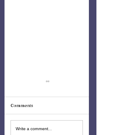
Comments
Gildan Kahvihetki –
Tänä lauantaina JJ
Write a comment...
Tuore
Jukeboxissa klo