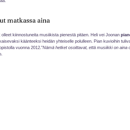
tää.
ut matkassa aina
olleet kiinnostuneita musiikista pienestä pitäen. Heli vei Joonan 
pian
kaisevaksi käänteeksi heidän yhteiselle polulleen. Pian kuvioihin tuli
opistolla vuonna 2012.”
Nämä hetket osoittavat, että musiikki on aina o
o.