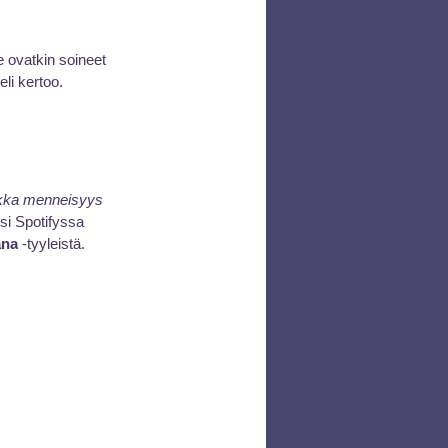
 ovatkin soineet 
eli kertoo.
kka menneisyys 
si Spotifyssa 
ana
 -tyyleistä.