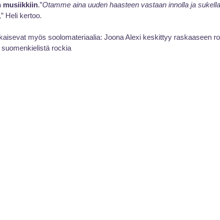
n musiikkiin
.”
Otamme aina uuden haasteen vastaan innolla ja sukell
,” Heli kertoo.
julkaisevat myös soolomateriaalia: Joona Alexi keskittyy raskaaseen rock
 suomenkielistä rockia