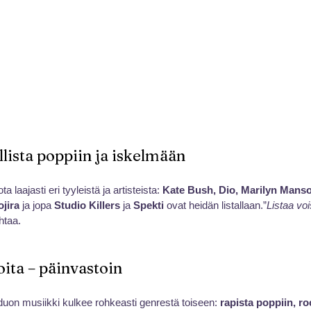
lista poppiin ja iskelmään
laajasti eri tyyleistä ja artisteista: 
Kate Bush, Dio, Marilyn Manson
jira
 ja jopa 
Studio Killers
 ja 
Spekti
 ovat heidän listallaan.”
Listaa voi
htaa.
oita – päinvastoin
duon musiikki kulkee rohkeasti genrestä toiseen: 
rapista poppiin, ro