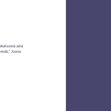
ituksesta aina 
viedä
,” Joona 