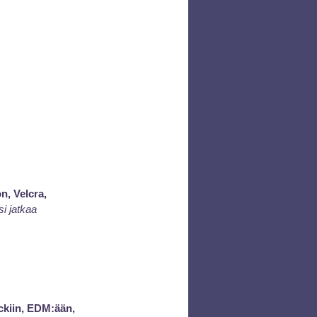
, Velcra, 
si jatkaa 
ckiin, EDM:ään, 