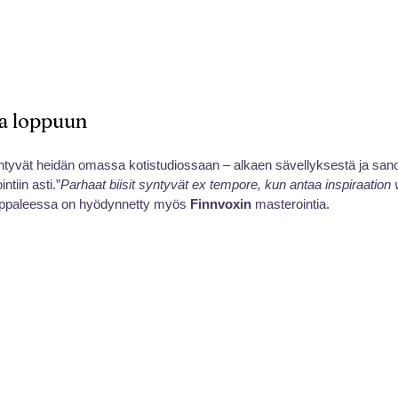
ta loppuun
ntyvät heidän omassa kotistudiossaan – alkaen sävellyksestä ja sano
tiin asti.”
Parhaat biisit syntyvät ex tempore, kun antaa inspiraation 
ppaleessa on hyödynnetty myös 
Finnvoxin
 masterointia.