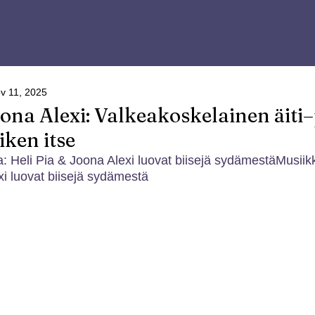
v 11, 2025
oona Alexi: Valkeakoskelainen äiti
iken itse
a: Heli Pia & Joona Alexi luovat biisejä sydämestäMusiikk
xi luovat biisejä sydämestä