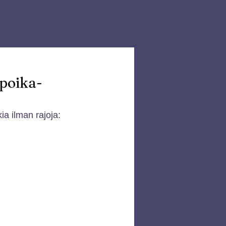
–poika-
ia ilman rajoja: 