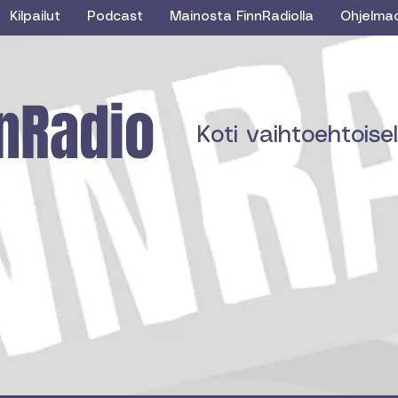
Kilpailut
Podcast
Mainosta FinnRadiolla
Ohjelma
nRadio
Koti vaihtoehtoisell