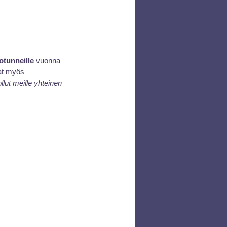
otunneille
 vuonna 
vat myös 
llut meille yhteinen 