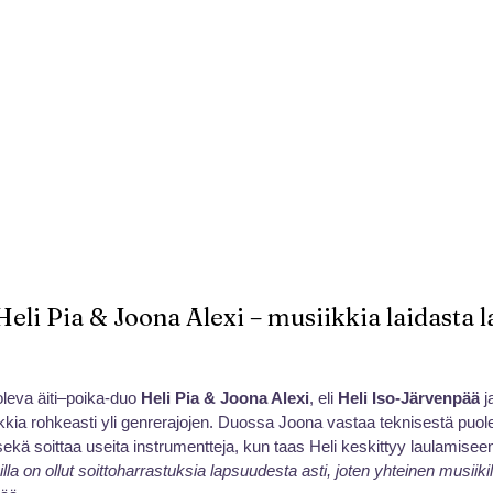
eli Pia & Joona Alexi – musiikkia laidasta l
oleva äiti–poika-duo 
Heli Pia & Joona Alexi
, eli 
Heli Iso-Järvenpää
 j
ikkia rohkeasti yli genrerajojen. Duossa Joona vastaa teknisestä puole
 sekä soittaa useita instrumentteja, kun taas Heli keskittyy laulamiseen
a on ollut soittoharrastuksia lapsuudesta asti, joten yhteinen musiikilli