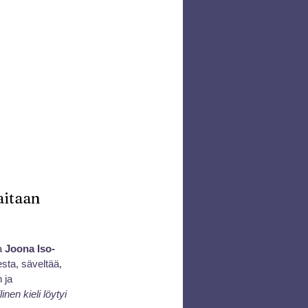
aitaan 
a
 Joona Iso-
sta, säveltää, 
 ja 
nen kieli löytyi 