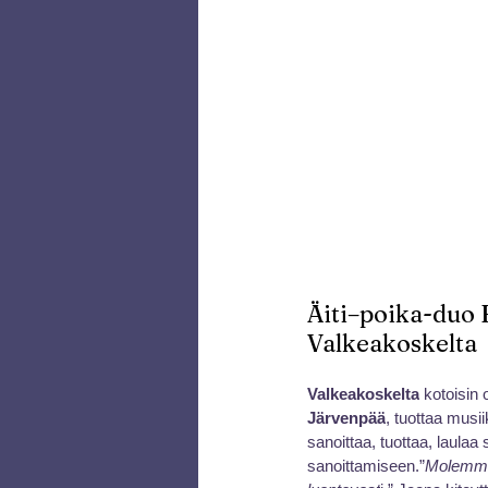
Äiti–poika-duo H
Valkeakoskelta
Valkeakoskelta
 kotoisin 
Järvenpää
, tuottaa musi
sanoittaa, tuottaa, laulaa
sanoittamiseen.”
Molemmill