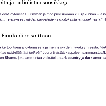
ita ja radiolistan suosikkeja
e
 ovat löytäneet suurimman ja monipuolisimman kuulijakunnan – ja ne
ämme erityisesti näiden kappaleiden sanoituksista ja tunnelmasta
,” H
 FinnRadion soittoon
a
 kertoo itsensä löytämisestä ja menneisyyden hyväksymisestä.”
Vai
rvitse määrittää tätä hetkeä
,” Joona tiivistää kappaleen sanoman.Lisäk
nen 
Shame
, joka ammentaa vaikutteita 
dark country
 ja
 dark americ