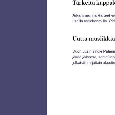
Tärkeitä kappale
Aikani mun
 ja 
Raiteet vi
useilla radiokanavilla.”
Pid
Uutta musiikkia
Duon uusin single 
Palasi
jättää jälkensä, sen ei ta
julkaistiin hiljattain akusti