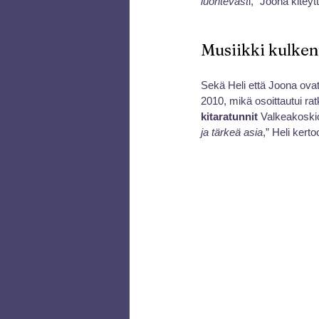
luontevast
i,” Joona kiteyt
Musiikki kulken
Sekä Heli että Joona ovat 
2010, mikä osoittautui rat
kitaratunnit
 Valkeakoski
ja tärkeä asia
,” Heli kerto