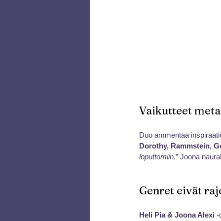
Vaikutteet metal
Duo ammentaa inspiraatiota 
Dorothy, Rammstein, Go
loputtomiin
,” Joona naura
Genret eivät raj
Heli Pia & Joona Alexi
 -