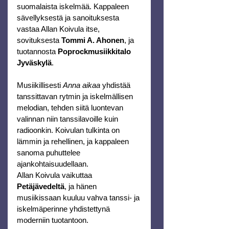
suomalaista iskelmää. Kappaleen 
sävellyksestä ja sanoituksesta 
vastaa Allan Koivula itse, 
sovituksesta 
Tommi A. Ahonen
, ja 
tuotannosta 
Poprockmusiikkitalo 
Jyväskylä
.
Musiikillisesti 
Anna aikaa
 yhdistää 
tanssittavan rytmin ja iskelmällisen 
melodian, tehden siitä luontevan 
valinnan niin tanssilavoille kuin 
radioonkin. Koivulan tulkinta on 
lämmin ja rehellinen, ja kappaleen 
sanoma puhuttelee 
ajankohtaisuudellaan.
Allan Koivula vaikuttaa 
Petäjävedeltä
, ja hänen 
musiikissaan kuuluu vahva tanssi- ja 
iskelmäperinne yhdistettynä 
moderniin tuotantoon.