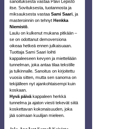
sanoituksesta vastaa Päivi Lepistö 
itse. Sovituksesta, tuotannosta ja 
miksauksesta vastaa 
Sami Saari
, ja 
masteroinnin on tehnyt 
Henkka 
Niemistö
.
Laulu on kulkenut mukana pitkään – 
se on odottanut demoversiona 
oikeaa hetkeä ennen julkaisuaan. 
Tuottaja Sami Saari loihti 
kappaleeseen kevyen ja mietteliään 
tunnelman, joka antaa tilaa tekstille 
ja tulkinnalle. Sanoitus on kirjoitettu 
vuosia sitten, mutta sen sanoma on 
tekijälleen nyt ajankohtaisempi kuin 
koskaan.
Hyvä päivä
 kappaleen herkkä 
tunnelma ja ajaton viesti tekevät siitä 
koskettavan kokonaisuuden, joka 
jää soimaan kuulijan mieleen.
Jalo-Apa feat Eemeli Koivisto - 