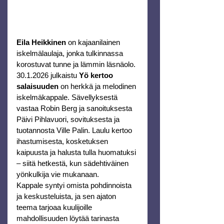
Eila Heikkinen
 on kajaanilainen 
iskelmälaulaja, jonka tulkinnassa 
korostuvat tunne ja lämmin läsnäolo.
30.1.2026 julkaistu 
Yö kertoo 
salaisuuden
 on herkkä ja melodinen 
iskelmäkappale. Sävellyksestä 
vastaa Robin Berg ja sanoituksesta 
Päivi Pihlavuori, sovituksesta ja 
tuotannosta Ville Palin. Laulu kertoo 
ihastumisesta, kosketuksen 
kaipuusta ja halusta tulla huomatuksi 
– siitä hetkestä, kun sädehtiväinen 
yönkulkija vie mukanaan.
Kappale syntyi omista pohdinnoista 
ja keskusteluista, ja sen ajaton 
teema tarjoaa kuulijoille 
mahdollisuuden löytää tarinasta 