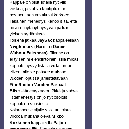
Kappale on ollut listalla nyt viisi 
viikkoa, ja vahva kuulijatuki on 
nostanut sen ansaitusti kärkeen. 
Tasainen menestys kertoo siitä, että 
biisi on löytänyt pysyvän paikan 
yleisön sydämissä.
Toisena jatkaa 
JaySax
 kappaleellaan 
Neighbours (Hard To Dance 
Without Feltshoes)
. Tilanne on 
erityisen mielenkiintoinen, sillä mikäli 
kappale pysyy listalla vielä tämän 
viikon, niin se pääsee mukaan 
vuoden lopussa järjestettävään 
FinnRadion Vuoden Parhaat 
Biisit
 -äänestykseen. Pitkä ja vahva 
listamenestys on jo nyt osoitus 
kappaleen suosiosta.
Kolmannelle sijalle sijoittuu toista 
viikkoa mukana oleva 
Mikko 
Kokkonen
 kappaleella 
Paljon 
sanomatta jää
. Kappale on tehnyt 