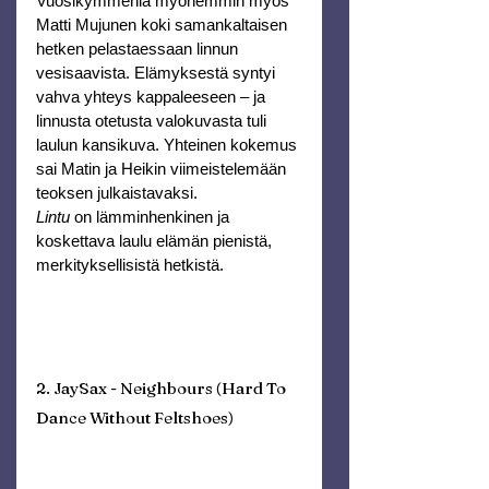
Vuosikymmeniä myöhemmin myös 
Matti Mujunen koki samankaltaisen 
hetken pelastaessaan linnun 
vesisaavista. Elämyksestä syntyi 
vahva yhteys kappaleeseen – ja 
linnusta otetusta valokuvasta tuli 
laulun kansikuva. Yhteinen kokemus 
sai Matin ja Heikin viimeistelemään 
teoksen julkaistavaksi.
Lintu
 on lämminhenkinen ja 
koskettava laulu elämän pienistä, 
merkityksellisistä hetkistä.
2. JaySax - Neighbours (Hard To 
Dance Without Feltshoes)