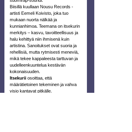
suomirap-soundi.
Biisillä kuullaan Nousu Records -
artisti Eemeli Koivisto, joka tuo 
mukaan nuorta nälkää ja 
kunnianhimoa. Teemana on itsekurin 
merkitys – kasvu, tavoitteellisuus ja 
halu kehittyä niin ihmisenä kuin 
artistina. Sanoitukset ovat suoria ja 
rehellisiä, mutta rytmisesti meneviä, 
mikä tekee kappaleesta tarttuvan ja 
uudelleenkuuntelua kestävän 
kokonaisuuden.
Itsekurii
 osoittaa, että 
määrätietoinen tekeminen ja vahva 
visio kantavat pitkälle.
Arto Rahkonen - Salaperäinen