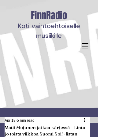
FinnRadio
Koti vaihtoehtoiselle
musiikille
Apr 18
5 min read
Matti Mujunen jatkaa kärjessä – Lintu
jo toista viikkoa Suomi Soi! -listan