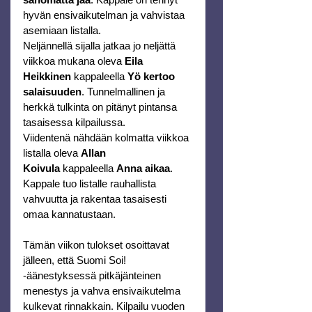
hyvän ensivaikutelman ja vahvistaa 
asemiaan listalla.
Neljännellä sijalla jatkaa jo neljättä 
viikkoa mukana oleva 
Eila 
Heikkinen
 kappaleella 
Yö kertoo 
salaisuuden
. Tunnelmallinen ja 
herkkä tulkinta on pitänyt pintansa 
tasaisessa kilpailussa.
Viidentenä nähdään kolmatta viikkoa 
listalla oleva 
Allan 
Koivula
 kappaleella 
Anna aikaa
. 
Kappale tuo listalle rauhallista 
vahvuutta ja rakentaa tasaisesti 
omaa kannatustaan.
Tämän viikon tulokset osoittavat 
jälleen, että Suomi Soi! 
-äänestyksessä pitkäjänteinen 
menestys ja vahva ensivaikutelma 
kulkevat rinnakkain. Kilpailu vuoden 