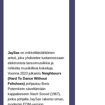
JaySax
 on mikkeliläislähtöinen 
artisti, joka yhdistelee tuotannossaan 
elektronista tanssimusiikkia ja 
rohkeita musiikillisia kokeiluja.
Vuonna 2023 julkaistu 
Neighbours 
(Hard To Dance Without 
Feltshoes)
 pohjautuu Boris 
Potemkinin säveltämään 
kappaleeseen 
Nash Sosed
 (1967), 
jonka pohjalta JaySax rakensi oman, 
modernin EDM-version. 