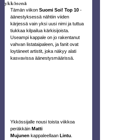
ykkösenä
Tämän viikon 
Suomi Soi! Top 10
 -
äänestyksessä nähtiin viiden 
kärjessä vain yksi uusi nimi ja tuttua 
tiukkaa kilpailua kärkisijoista. 
Useampi kappale on jo rakentanut 
vahvan listataipaleen, ja fanit ovat 
loytäneet artistit, joka näkyy alati 
kasvavissa äänestysmäärissä.
Ykkössijalle nousi toista viikkoa 
peräkkäin 
Matti 
Mujunen
 kappaleellaan 
Lintu
. 