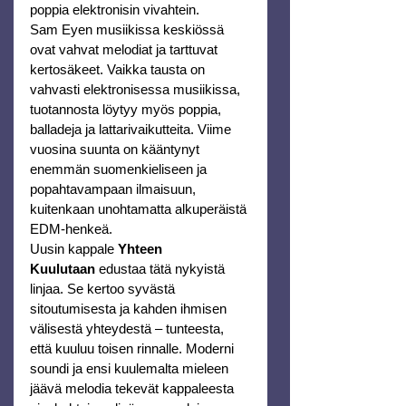
poppia elektronisin vivahtein. 
Sam Eyen musiikissa keskiössä 
ovat vahvat melodiat ja tarttuvat 
kertosäkeet. Vaikka tausta on 
vahvasti elektronisessa musiikissa, 
tuotannosta löytyy myös poppia, 
balladeja ja lattarivaikutteita. Viime 
vuosina suunta on kääntynyt 
enemmän suomenkieliseen ja 
popahtavampaan ilmaisuun, 
kuitenkaan unohtamatta alkuperäistä 
EDM-henkeä.
Uusin kappale 
Yhteen 
Kuulutaan
 edustaa tätä nykyistä 
linjaa. Se kertoo syvästä 
sitoutumisesta ja kahden ihmisen 
välisestä yhteydestä – tunteesta, 
että kuuluu toisen rinnalle. Moderni 
soundi ja ensi kuulemalta mieleen 
jäävä melodia tekevät kappaleesta 