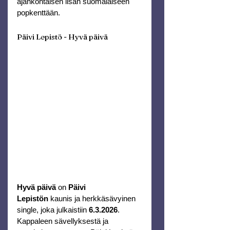
ajankohtaisen lisän suomalaiseen 
popkenttään.
Päivi Lepistö - Hyvä päivä
Hyvä päivä
 on 
Päivi 
Lepistön
 kaunis ja herkkäsävyinen 
single, joka julkaistiin 
6.3.2026
. 
Kappaleen sävellyksestä ja 