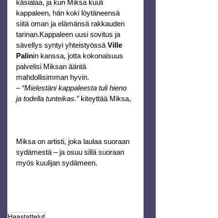
käsialaa, ja kun Miksa kuuli 
kappaleen, hän koki löytäneensä 
siitä oman ja elämänsä rakkauden 
tarinan.Kappaleen uusi sovitus ja 
sävellys syntyi yhteistyössä 
Ville 
Palin
in kanssa, jotta kokonaisuus 
palvelisi Miksan ääntä 
mahdollisimman hyvin.
– 
“Mielestäni kappaleesta tuli hieno 
ja todella tunteikas.” 
kiteyttää Miksa,
Miksa on artisti, joka laulaa suoraan 
sydämestä – ja osuu sillä suoraan 
myös kuulijan sydämeen.
Haastattelut