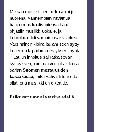
Miksan musiikillinen polku alkoi jo 
nuorena. Vanhempien havaittua 
hänen musikaalisuutensa hänet 
ohjattiin musiikkiluokalle, ja 
kuorolaulu tuli varhain osaksi arkea. 
Varsinainen kipinä laulamiseen syttyi 
kuitenkin kilpailumenestyksen myötä.
– Laulun innoitus sai ratkaisevan 
sysäyksen, kun hän voitti ikäistensä 
sarjan 
Suomen mestaruuden 
karaokessa
, mikä vahvisti tunnetta 
siitä, että musiikki on oikea tie.
Esikuvat: tunne ja tarina edellä