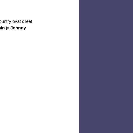
ountry ovat olleet 
nin
 ja 
Johnny 