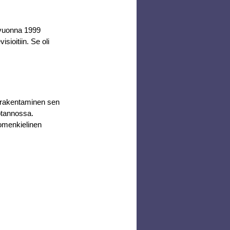
 vuonna 1999 
isioitiin. Se oli 
 rakentaminen sen 
otannossa.
omenkielinen 