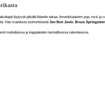
rikasta
ikuttajat löytyvät pitkälti Atlantin takaa. Amerikkalainen pop, rock ja c
eitä. Hän mainitsee esimerkkeinä 
Jon Bon Jovin
, 
Bruce Springstee
sesti melodioissa ja kappaleiden tarinallisessa rakenteessa.