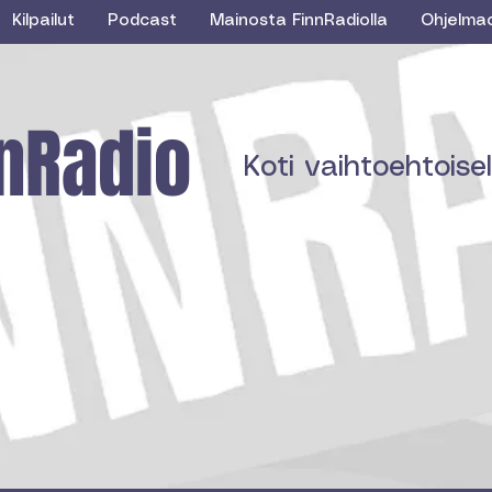
Kilpailut
Podcast
Mainosta FinnRadiolla
Ohjelma
nRadio
Koti vaihtoehtoisell