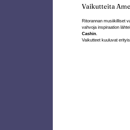
Vaikutteita Ame
Ritorannan musiikilliset va
vahvoja inspiraation läht
Cashin
.
Vaikutteet kuuluvat erityi