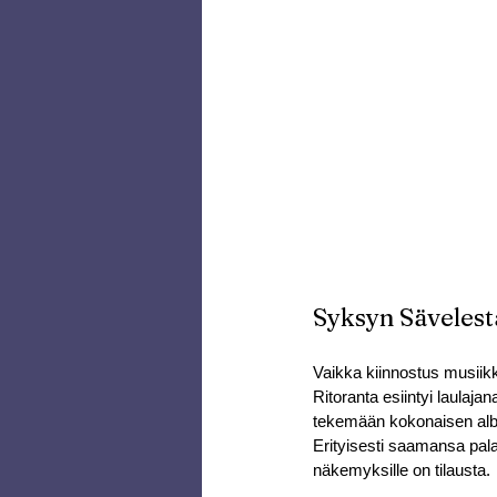
Syksyn Sävelestä
Vaikka kiinnostus musiik
Ritoranta esiintyi laulaja
tekemään kokonaisen albu
Erityisesti saamansa palaut
näkemyksille on tilausta.