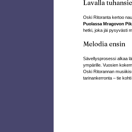
Lavalla tuhansi
Oski Ritoranta kertoo nau
Puolassa Mragovon Pik
hetki, joka jäi pysyvästi 
Melodia ensin
Sävellysprosessi alkaa l
ympärille. Vuosien kokemu
Oski Ritorannan musiikis
tarinankerronta – tie koht