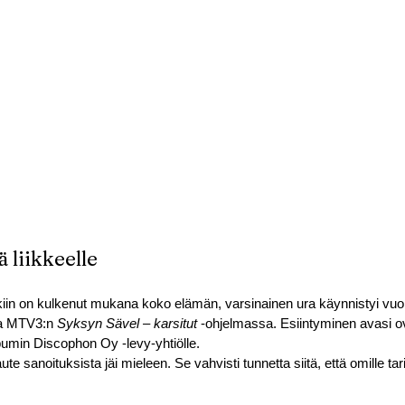
 liikkeelle
kiin on kulkenut mukana koko elämän, varsinainen ura käynnistyi vu
na MTV3:n 
Syksyn Sävel – karsitut
 -ohjelmassa. Esiintyminen avasi ov
min Discophon Oy -levy-yhtiölle.
e sanoituksista jäi mieleen. Se vahvisti tunnetta siitä, että omille tarin