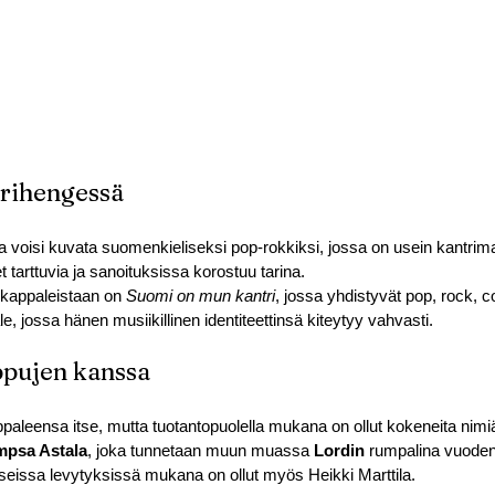
trihengessä
 voisi kuvata suomenkieliseksi pop-rokkiksi, jossa on usein kantrima
 tarttuvia ja sanoituksissa korostuu tarina.
kappaleistaan on 
Suomi on mun kantri
, jossa yhdistyvät pop, rock, c
, jossa hänen musiikillinen identiteettinsä kiteytyy vahvasti.
ppujen kanssa
ppaleensa itse, mutta tuotantopuolella mukana on ollut kokeneita nimi
psa Astala
, joka tunnetaan muun muassa 
Lordin
 rumpalina vuode
seissa levytyksissä mukana on ollut myös Heikki Marttila.