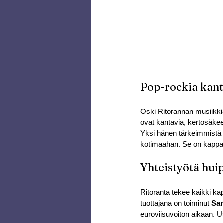
Pop-rockia kan
Oski Ritorannan musiikkia
ovat kantavia, kertosäkeet
Yksi hänen tärkeimmistä 
kotimaahan. Se on kappale
Yhteistyötä hui
Ritoranta tekee kaikki ka
tuottajana on toiminut 
Sam
euroviisuvoiton aikaan. U