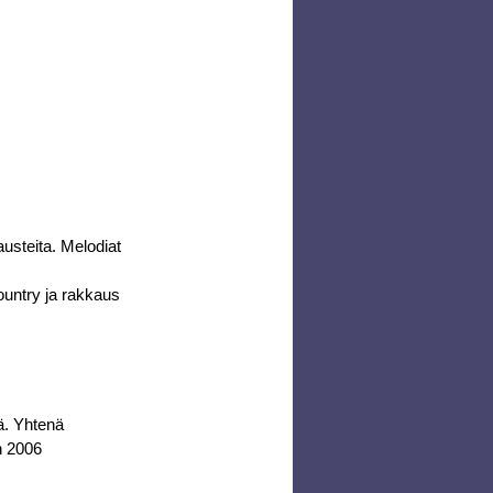
usteita. Melodiat 
ountry ja rakkaus 
ä. Yhtenä 
n 2006 