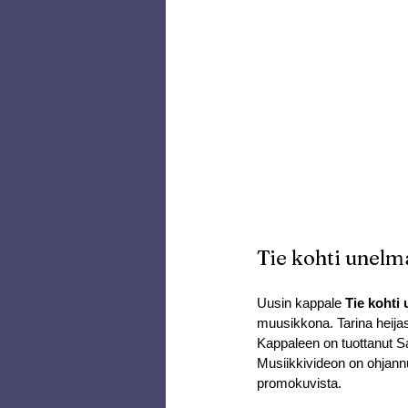
Tie kohti unelm
Uusin kappale 
Tie kohti
muusikkona. Tarina heija
Kappaleen on tuottanut Sa
Musiikkivideon on ohjannu
promokuvista.