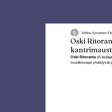
Jirkka Jurvanen
Fe
Oski Ritoran
kantrimaust
Oski Ritoranta 
on laulaj
musiikissaan yhdistyvät p