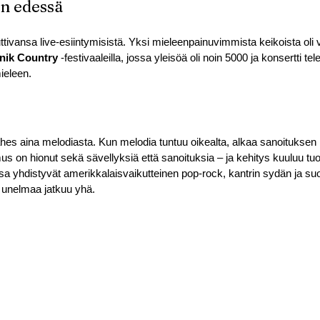
en edessä
ttivansa live-esiintymisistä. Yksi mieleenpainuvimmista keikoista oli
nik Country
 -festivaaleilla, jossa yleisöä oli noin 5000 ja konsertti telev
mieleen.
ähes aina melodiasta. Kun melodia tuntuu oikealta, alkaa sanoituksen
s on hionut sekä sävellyksiä että sanoituksia – ja kehitys kuuluu tu
sa yhdistyvät amerikkalaisvaikutteinen pop-rock, kantrin sydän ja su
i unelmaa jatkuu yhä.