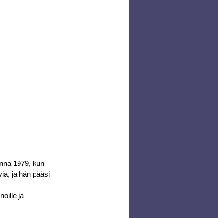
onna 1979, kun 
ia, ja hän pääsi 
oille ja 