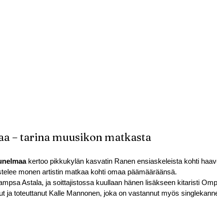
aa – tarina muusikon matkasta
 unelmaa
 kertoo pikkukylän kasvatin Ranen ensiaskeleista kohti haav
stelee monen artistin matkaa kohti omaa päämääräänsä.
mpsa Astala, ja soittajistossa kuullaan hänen lisäkseen kitaristi Om
t ja toteuttanut Kalle Mannonen, joka on vastannut myös singlekanne