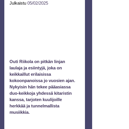
Julkaistu
05/02/2025
Outi Riikola on pitkän linjan 
laulaja ja esiintyjä, joka on 
keikkaillut erilaisissa 
kokoonpanoissa jo vuosien ajan. 
Nykyisin hän tekee pääasiassa 
duo-keikkoja yhdessä kitaristin 
kanssa, tarjoten kuulijoille 
herkkää ja tunnelmallista 
musiikkia.