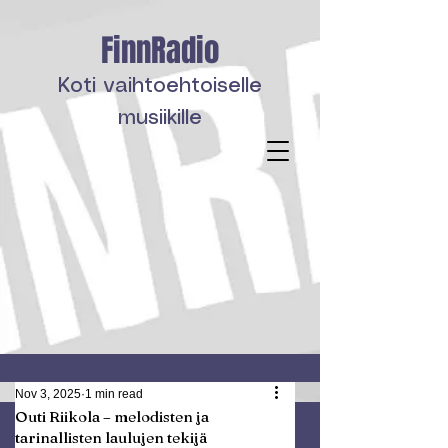
FinnRadio
Koti vaihtoehtoiselle
musiikille
Nov 3, 2025
1 min read
Outi Riikola – melodisten ja
tarinallisten laulujen tekijä