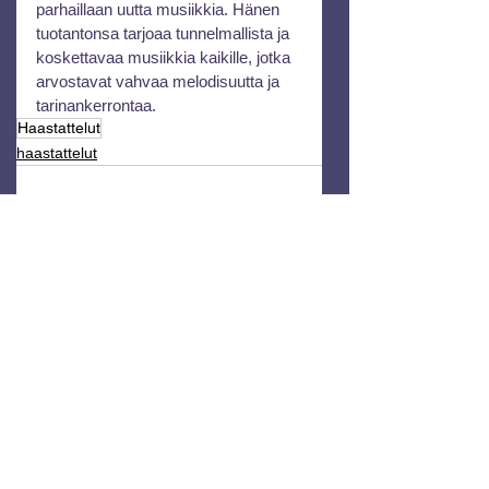
parhaillaan uutta musiikkia. Hänen 
tuotantonsa tarjoaa tunnelmallista ja 
koskettavaa musiikkia kaikille, jotka 
arvostavat vahvaa melodisuutta ja 
tarinankerrontaa.
Haastattelut
haastattelut
See All
Recent Posts