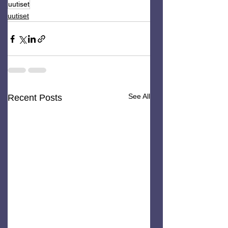
uutiset
uutiset
See All
Recent Posts