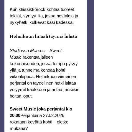
Kun klassikkorock kohtaa tuoreet 
tekijät, syntyy ilta, jossa nostalgia ja 
nykyhetki kulkevat käsi kädessä.
Helmikuun finaali täynnä fiilistä
Studiossa Marcos – Sweet 
Music
 rakentaa jälleen 
kokonaisuuden, jossa tempo pysyy 
yllä ja tunnelma kohoaa kohti 
viikonloppua. Helmikuun viimeinen 
perjantai on täydellinen hetki laittaa 
volyymit kaakkoon ja antaa musiikin 
hoitaa loput.
Sweet Music joka perjantai klo 
20.00
Perjantaina 27.02.2026 
rokataan kevättä kohti – oletko 
mukana? 