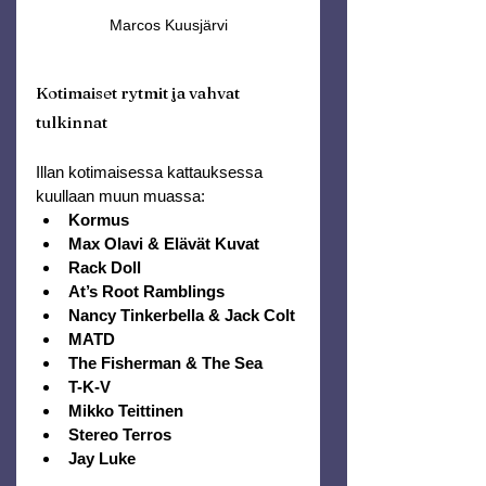
Marcos Kuusjärvi
Kotimaiset rytmit ja vahvat 
tulkinnat
Illan kotimaisessa kattauksessa 
kuullaan muun muassa:
Kormus
Max Olavi & Elävät Kuvat
Rack Doll
At’s Root Ramblings
Nancy Tinkerbella & Jack Colt
MATD
The Fisherman & The Sea
T-K-V
Mikko Teittinen
Stereo Terros
Jay Luke