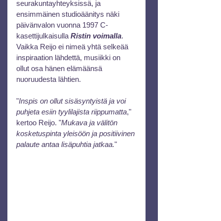
seurakuntayhteyksissä, ja 
ensimmäinen studioäänitys näki 
päivänvalon vuonna 1997 C-
kasettijulkaisulla 
Ristin voimalla
. 
Vaikka Reijo ei nimeä yhtä selkeää 
inspiraation lähdettä, musiikki on 
ollut osa hänen elämäänsä 
nuoruudesta lähtien.
"
Inspis on ollut sisäsyntyistä ja voi 
puhjeta esiin tyylilajista riippumatta
," 
kertoo Reijo. "
Mukava ja välitön 
kosketuspinta yleisöön ja positiivinen 
palaute antaa lisäpuhtia jatkaa.
"