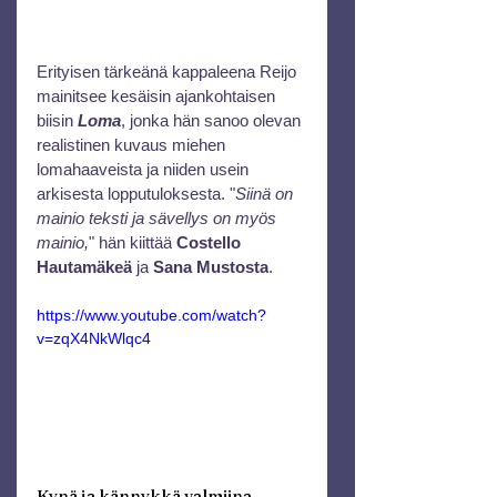
Erityisen tärkeänä kappaleena Reijo 
mainitsee kesäisin ajankohtaisen 
biisin 
Loma
, jonka hän sanoo olevan 
realistinen kuvaus miehen 
lomahaaveista ja niiden usein 
arkisesta lopputuloksesta. "
Siinä on 
mainio teksti ja sävellys on myös 
mainio,
" hän kiittää
 Costello 
Hautamäkeä
 ja
 Sana Mustosta
.
https://www.youtube.com/watch?
v=zqX4NkWlqc4
Kynä ja kännykkä valmiina 