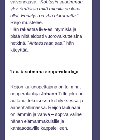
valvonnassa. "
Kohtasin suurimman 
yleisömäärän mitä minulla on ikinä 
ollut. Ennätys on yhä rikkomatta,
" 
Reijo muistelee. 
Hän rakastaa live-esiintymisiä ja 
pitää niitä aidosti vuorovaikutteisina 
hetkinä. "
Antaessaan saa
," hän 
kiteyttää.
Taustavoimana oopperalaulaja
Reijon laulunopettajana on toiminut 
oopperalaulaja 
Johann Tilli
, joka on 
auttanut teknisessä kehityksessä ja 
äänenhallinnassa. Reijon lauluääni 
on lämmin ja vahva – sopiva väline 
hänen elämänmakuisille ja 
kantaaottaville kappaleilleen.