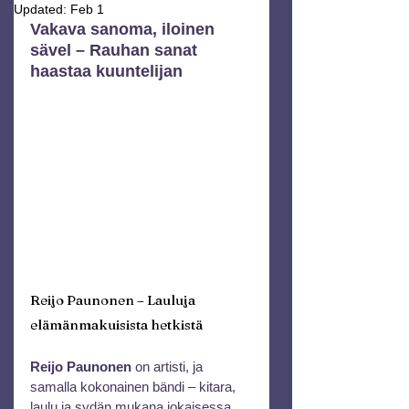
Updated:
Feb 1
Vakava sanoma, iloinen 
sävel – Rauhan sanat 
haastaa kuuntelijan
Reijo Paunonen – Lauluja 
elämänmakuisista hetkistä
Reijo Paunonen
 on artisti, ja 
samalla kokonainen bändi – kitara, 
laulu ja sydän mukana jokaisessa 