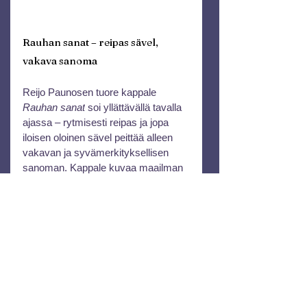
Rauhan sanat – reipas sävel, 
vakava sanoma
Reijo Paunosen tuore kappale 
Rauhan sanat
 soi yllättävällä tavalla 
ajassa – rytmisesti reipas ja jopa 
iloisen oloinen sävel peittää alleen 
vakavan ja syvämerkityksellisen 
sanoman. Kappale kuvaa maailman 
ristiriitaa: sanoja piisaa, rauhaa ei.
– 
"Valheen määrän vuoksi sanan 
säilä, eli väkevin totuuden aseista ei 
enää tehoa,"
 Reijo toteaa kappaleen 
taustasta. Hänen mukaansa 
Rauhan 
sanat
 on osa nykymaailman henkeä 
– juhlapuheita kuullaan, mutta tekoja 
odotetaan. Toisin kuin monissa 
hänen muissa kappaleissaan, tässä 