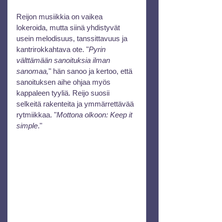
Reijon musiikkia on vaikea 
lokeroida, mutta siinä yhdistyvät 
usein melodisuus, tanssittavuus ja 
kantrirokkahtava ote. "
Pyrin 
välttämään sanoituksia ilman 
sanomaa,
" hän sanoo ja kertoo, että 
sanoituksen aihe ohjaa myös 
kappaleen tyyliä. Reijo suosii 
selkeitä rakenteita ja ymmärrettävää 
rytmiikkaa. "
Mottona olkoon: Keep it 
simple
."