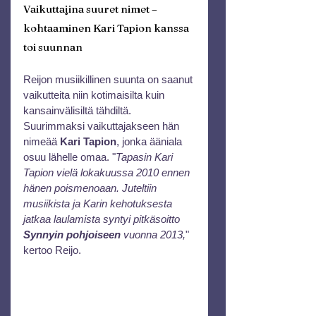
Vaikuttajina suuret nimet – 
kohtaaminen Kari Tapion kanssa 
toi suunnan
Reijon musiikillinen suunta on saanut 
vaikutteita niin kotimaisilta kuin 
kansainvälisiltä tähdiltä. 
Suurimmaksi vaikuttajakseen hän 
nimeää 
Kari Tapion
, jonka ääniala 
osuu lähelle omaa. "
Tapasin Kari 
Tapion vielä lokakuussa 2010 ennen 
hänen poismenoaan. Juteltiin 
musiikista ja Karin kehotuksesta 
jatkaa laulamista syntyi pitkäsoitto 
Synnyin pohjoiseen
 vuonna 2013,
" 
kertoo Reijo.