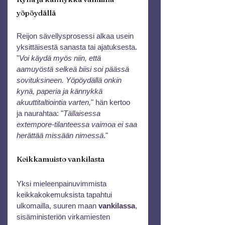
yöpöydällä
Reijon sävellysprosessi alkaa usein 
yksittäisestä sanasta tai ajatuksesta. 
"
Voi käydä myös niin, että 
aamuyöstä selkeä biisi soi päässä 
sovituksineen. Yöpöydällä onkin 
kynä, paperia ja kännykkä 
akuuttitaltiointia varten,
" hän kertoo 
ja naurahtaa: "
Tällaisessa 
extempore-tilanteessa vaimoa ei saa 
herättää missään nimessä
."
Keikkamuisto vankilasta
Yksi mieleenpainuvimmista 
keikkakokemuksista tapahtui 
ulkomailla, suuren maan 
vankilassa
, 
sisäministeriön virkamiesten 