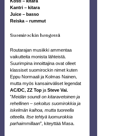
Kosti – kitara
Kantri – kitara
Juice – basso
Reiska – rummut
Suomirockin hengessä
Routarajan musiikki ammentaa 
vaikutteita monista lähteistä. 
Suurimpina innoittajina ovat olleet 
klassiset suomirockin nimet kuten 
Eppu Normaali ja Kolmas Nainen, 
mutta myös kansainväliset legendat 
AC/DC, ZZ Top
 ja 
Steve Vai.
”
Meidän soundi on kitaravetoinen ja 
rehellinen – sekoitus suomirokkia ja 
iskelmän kaihoa, mutta tuoreella 
otteella. Itse tehtyä luomurokkia 
parhaimmillaan
”, kiteyttää Masa.