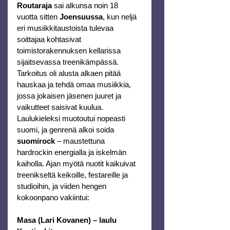
Routaraja
 sai alkunsa noin 18 
vuotta sitten 
Joensuussa
, kun neljä 
eri musiikkitaustoista tulevaa 
soittajaa kohtasivat 
toimistorakennuksen kellarissa 
sijaitsevassa treenikämpässä. 
Tarkoitus oli alusta alkaen pitää 
hauskaa ja tehdä omaa musiikkia, 
jossa jokaisen jäsenen juuret ja 
vaikutteet saisivat kuulua.
Laulukieleksi muotoutui nopeasti 
suomi, ja genrenä alkoi soida 
suomirock
 – maustettuna 
hardrockin energialla ja iskelmän 
kaiholla. Ajan myötä nuotit kaikuivat 
treenikseltä keikoille, festareille ja 
studioihin, ja viiden hengen 
kokoonpano vakiintui:
Masa (Lari Kovanen) – laulu