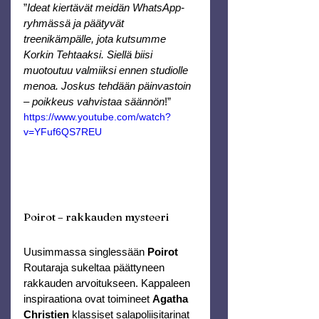
”
Ideat kiertävät meidän WhatsApp-
ryhmässä ja päätyvät 
treenikämpälle, jota kutsumme 
Korkin Tehtaaksi. Siellä biisi 
muotoutuu valmiiksi ennen studiolle 
menoa. Joskus tehdään päinvastoin 
– poikkeus vahvistaa säännön
!”
https://www.youtube.com/watch?
v=YFuf6QS7REU
Poirot – rakkauden mysteeri
Uusimmassa singlessään 
Poirot
Routaraja sukeltaa päättyneen 
rakkauden arvoitukseen. Kappaleen 
inspiraationa ovat toimineet 
Agatha 
Christien
 klassiset salapoliisitarinat 