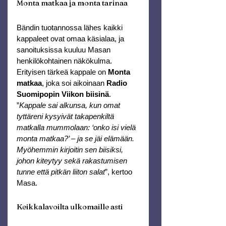
Monta matkaa ja monta tarinaa
Bändin tuotannossa lähes kaikki 
kappaleet ovat omaa käsialaa, ja 
sanoituksissa kuuluu Masan 
henkilökohtainen näkökulma. 
Erityisen tärkeä kappale on 
Monta 
matkaa
, joka soi aikoinaan 
Radio 
Suomipopin Viikon biisinä
.
”
Kappale sai alkunsa, kun omat 
tyttäreni kysyivät takapenkiltä 
matkalla mummolaan: ‘onko isi vielä 
monta matkaa?’ – ja se jäi elämään. 
Myöhemmin kirjoitin sen biisiksi, 
johon kiteytyy sekä rakastumisen 
tunne että pitkän liiton salat
”, kertoo 
Masa.
Keikkalavoilta ulkomaille asti