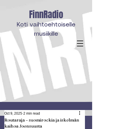
FinnRadio
Koti vaihtoehtoiselle
musiikille
Oct 9, 2025
2 min read
Routaraja – suomirockia ja iskelmän
kaihoa Joensuusta