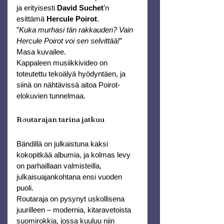
ja erityisesti 
David Suchet
’n 
esittämä 
Hercule Poirot
.
”
Kuka murhasi tän rakkauden? Vain 
Hercule Poirot voi sen selvittää!
” 
Masa kuvailee.
Kappaleen musiikkivideo on 
toteutettu tekoälyä hyödyntäen, ja 
siinä on nähtävissä aitoa Poirot-
elokuvien tunnelmaa.
Routarajan tarina jatkuu
Bändillä on julkaistuna kaksi 
kokopitkää albumia, ja kolmas levy 
on parhaillaan valmisteilla, 
julkaisuajankohtana ensi vuoden 
puoli.
Routaraja on pysynyt uskollisena 
juurilleen – modernia, kitaravetoista 
suomirokkia, jossa kuuluu niin 