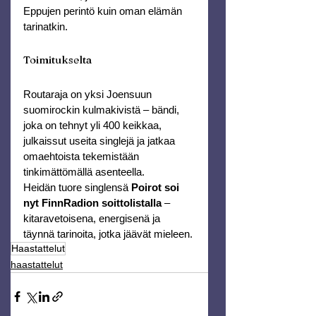
Eppujen perintö kuin oman elämän 
tarinatkin.
Toimitukselta
Routaraja on yksi Joensuun 
suomirockin kulmakivistä – bändi, 
joka on tehnyt yli 400 keikkaa, 
julkaissut useita singlejä ja jatkaa 
omaehtoista tekemistään 
tinkimättömällä asenteella.
Heidän tuore singlensä 
Poirot soi 
nyt FinnRadion soittolistalla
 – 
kitaravetoisena, energisenä ja 
täynnä tarinoita, jotka jäävät mieleen.
Haastattelut
haastattelut