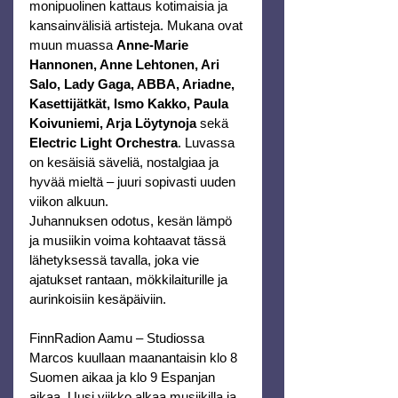
monipuolinen kattaus kotimaisia ja 
kansainvälisiä artisteja. Mukana ovat 
muun muassa 
Anne-Marie 
Hannonen, Anne Lehtonen, Ari 
Salo, Lady Gaga, ABBA, Ariadne, 
Kasettijätkät, Ismo Kakko, Paula 
Koivuniemi, Arja Löytynoja
 sekä
Electric Light Orchestra
. Luvassa 
on kesäisiä säveliä, nostalgiaa ja 
hyvää mieltä – juuri sopivasti uuden 
viikon alkuun.
Juhannuksen odotus, kesän lämpö 
ja musiikin voima kohtaavat tässä 
lähetyksessä tavalla, joka vie 
ajatukset rantaan, mökkilaiturille ja 
aurinkoisiin kesäpäiviin.
FinnRadion Aamu – Studiossa 
Marcos kuullaan maanantaisin klo 8 
Suomen aikaa ja klo 9 Espanjan 
aikaa. Uusi viikko alkaa musiikilla ja 