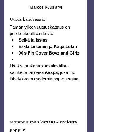
Marcos Kuusjärvi
Uutuuksien ässät
Tämän viikon uutuuskattaus on 
poikkeuksellisen kova:
Selkä ja Issias
Erkki Liikanen ja Katja Lukin
90’s Fin Cover Boyz and Girlz
Lisäksi mukana kansainvälistä 
säihkettä tarjoava 
Aespa
, joka tuo 
lähetykseen modernia pop-energiaa.
Monipuolinen kattaus – rockista 
poppiin