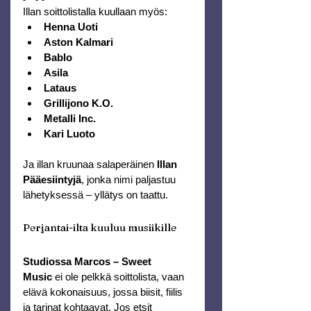
Illan soittolistalla kuullaan myös:
Henna Uoti
Aston Kalmari
Bablo
Asila
Lataus
Grillijono K.O.
Metalli Inc.
Kari Luoto
Ja illan kruunaa salaperäinen 
Illan 
Pääesiintyjä
, jonka nimi paljastuu 
lähetyksessä – yllätys on taattu.
Perjantai-ilta kuuluu musiikille
Studiossa Marcos – Sweet 
Music
 ei ole pelkkä soittolista, vaan 
elävä kokonaisuus, jossa biisit, fiilis 
ja tarinat kohtaavat. Jos etsit 