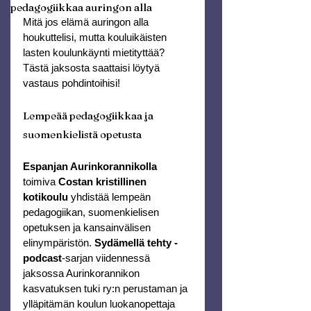
pedagogiikkaa auringon alla
Mitä jos elämä auringon alla 
houkuttelisi, mutta kouluikäisten 
lasten koulunkäynti mietityttää? 
Tästä jaksosta saattaisi löytyä 
vastaus pohdintoihisi!
Lempeää pedagogiikkaa ja 
suomenkielistä opetusta
Espanjan Aurinkorannikolla
toimiva 
Costan kristillinen 
kotikoulu
 yhdistää lempeän 
pedagogiikan, suomenkielisen 
opetuksen ja kansainvälisen 
elinympäristön. 
Sydämellä tehty -
podcast
-sarjan viidennessä 
jaksossa Aurinkorannikon 
kasvatuksen tuki ry:n perustaman ja 
ylläpitämän koulun luokanopettaja 