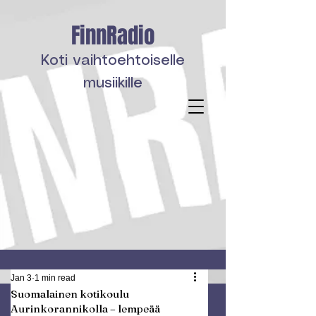
FinnRadio
Koti vaihtoehtoiselle
musiikille
Jan 3
1 min read
Suomalainen kotikoulu
Aurinkorannikolla – lempeää