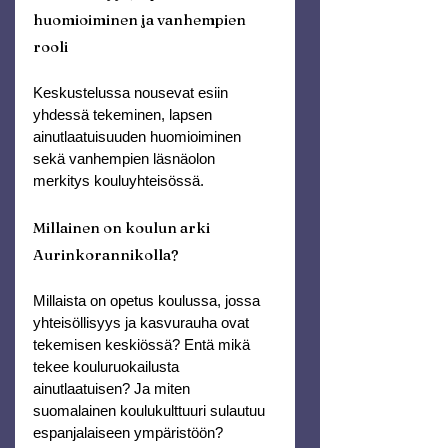
huomioiminen ja vanhempien 
rooli
Keskustelussa nousevat esiin 
yhdessä tekeminen, lapsen 
ainutlaatuisuuden huomioiminen 
sekä vanhempien läsnäolon 
merkitys kouluyhteisössä.
Millainen on koulun arki 
Aurinkorannikolla?
Millaista on opetus koulussa, jossa 
yhteisöllisyys ja kasvurauha ovat 
tekemisen keskiössä? Entä mikä 
tekee kouluruokailusta 
ainutlaatuisen? Ja miten 
suomalainen koulukulttuuri sulautuu 
espanjalaiseen ympäristöön?