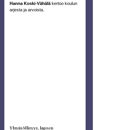
Hanna Koski-Vähälä
 kertoo koulun 
arjesta ja arvoista.
Yhteisöllisyys, lapsen 