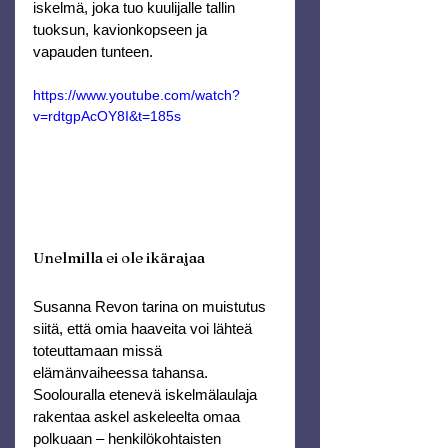
iskelmä, joka tuo kuulijalle tallin 
tuoksun, kavionkopseen ja 
vapauden tunteen.
https://www.youtube.com/watch?
v=rdtgpAcOY8I&t=185s
Unelmilla ei ole ikärajaa
Susanna Revon tarina on muistutus 
siitä, että omia haaveita voi lähteä 
toteuttamaan missä 
elämänvaiheessa tahansa.
Soolouralla etenevä iskelmälaulaja 
rakentaa askel askeleelta omaa 
polkuaan – henkilökohtaisten 