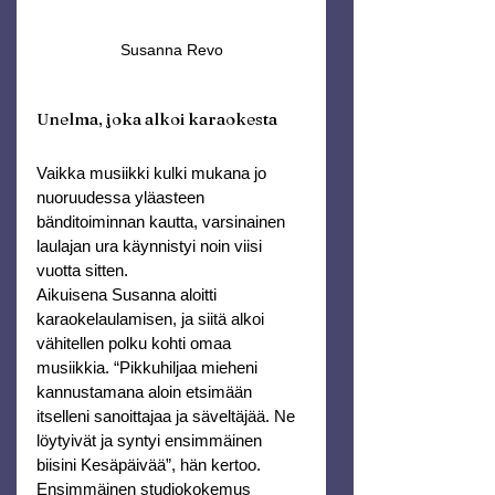
Susanna Revo
Unelma, joka alkoi karaokesta
Vaikka musiikki kulki mukana jo 
nuoruudessa yläasteen 
bänditoiminnan kautta, varsinainen 
laulajan ura käynnistyi noin viisi 
vuotta sitten.
Aikuisena Susanna aloitti 
karaokelaulamisen, ja siitä alkoi 
vähitellen polku kohti omaa 
musiikkia. “Pikkuhiljaa mieheni 
kannustamana aloin etsimään 
itselleni sanoittajaa ja säveltäjää. Ne 
löytyivät ja syntyi ensimmäinen 
biisini Kesäpäivää”, hän kertoo.
Ensimmäinen studiokokemus 