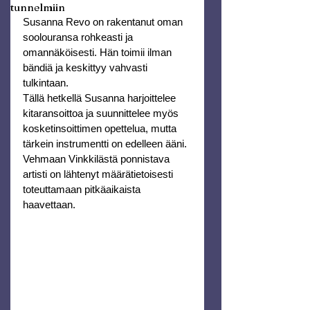
tunnelmiin
Susanna Revo on rakentanut oman 
soolouransa rohkeasti ja 
omannäköisesti. Hän toimii ilman 
bändiä ja keskittyy vahvasti 
tulkintaan.
Tällä hetkellä Susanna harjoittelee 
kitaransoittoa ja suunnittelee myös 
kosketinsoittimen opettelua, mutta 
tärkein instrumentti on edelleen ääni. 
Vehmaan Vinkkilästä ponnistava 
artisti on lähtenyt määrätietoisesti 
toteuttamaan pitkäaikaista 
haavettaan.