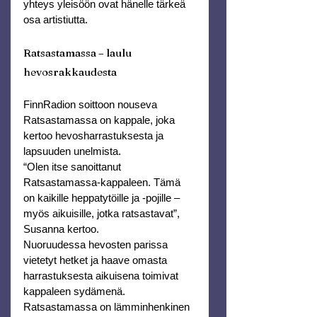
yhteys yleisöön ovat hänelle tärkeä 
osa artistiutta.
Ratsastamassa – laulu 
hevosrakkaudesta
FinnRadion soittoon nouseva 
Ratsastamassa on kappale, joka 
kertoo hevos­harrastuksesta ja 
lapsuuden unelmista.
“Olen itse sanoittanut 
Ratsastamassa-kappaleen. Tämä 
on kaikille heppatytöille ja -pojille – 
myös aikuisille, jotka ratsastavat”, 
Susanna kertoo.
Nuoruudessa hevosten parissa 
vietetyt hetket ja haave omasta 
harrastuksesta aikuisena toimivat 
kappaleen sydämenä. 
Ratsastamassa on lämminhenkinen 