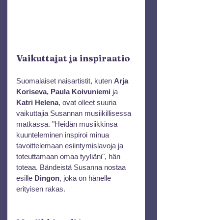
Vaikuttajat ja inspiraatio
Suomalaiset naisartistit, kuten 
Arja 
Koriseva, Paula Koivuniemi
 ja 
Katri Helena
, ovat olleet suuria 
vaikuttajia Susannan musiikillisessa 
matkassa. "Heidän musiikkinsa 
kuunteleminen inspiroi minua 
tavoittelemaan esiintymislavoja ja 
toteuttamaan omaa tyyliäni", hän 
toteaa. Bändeistä Susanna nostaa 
esille 
Dingon
, joka on hänelle 
erityisen rakas.