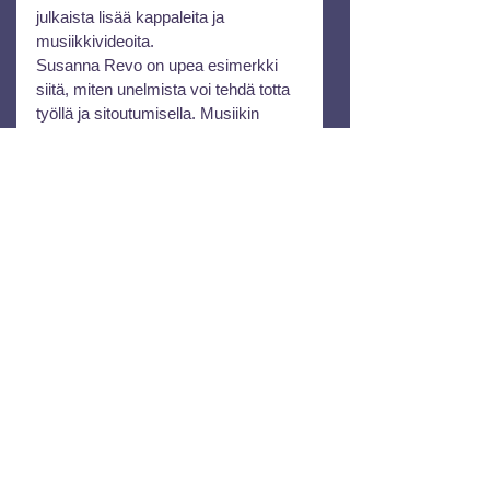
julkaista lisää kappaleita ja 
musiikkivideoita.
Susanna Revo on upea esimerkki 
siitä, miten unelmista voi tehdä totta 
työllä ja sitoutumisella. Musiikin 
rikkaus ja monimuotoisuus saavat 
lisäsävyjä Susannan teoksista, ja 
hän jatkaa tiellään rikastuttaen 
suomalaisen musiikin kenttää.
Haastattelut
haastattelut
See All
Recent Posts