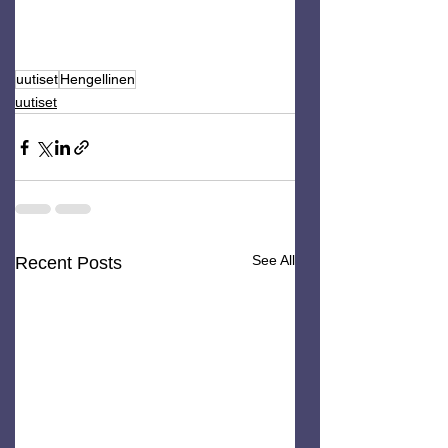
uutiset
Hengellinen
uutiset
See All
Recent Posts