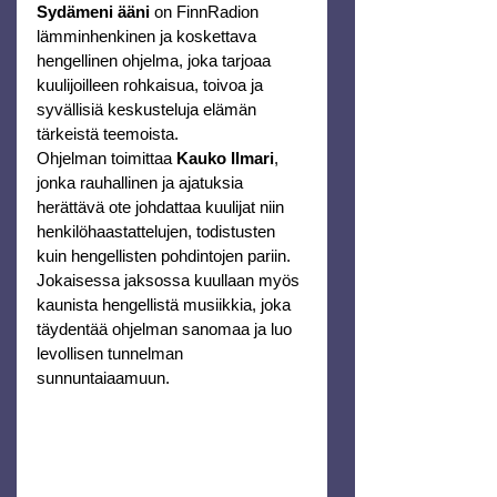
Sydämeni ääni
 on FinnRadion 
lämminhenkinen ja koskettava 
hengellinen ohjelma, joka tarjoaa 
kuulijoilleen rohkaisua, toivoa ja 
syvällisiä keskusteluja elämän 
tärkeistä teemoista.
Ohjelman toimittaa 
Kauko Ilmari
, 
jonka rauhallinen ja ajatuksia 
herättävä ote johdattaa kuulijat niin 
henkilöhaastattelujen, todistusten 
kuin hengellisten pohdintojen pariin. 
Jokaisessa jaksossa kuullaan myös 
kaunista hengellistä musiikkia, joka 
täydentää ohjelman sanomaa ja luo 
levollisen tunnelman 
sunnuntaiaamuun.