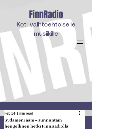
FinnRadio
Koti vaihtoehtoiselle
musiikille
Feb 14
1 min read
Sydämeni ääni – sunnuntain
hengellinen hetki FinnRadiolla