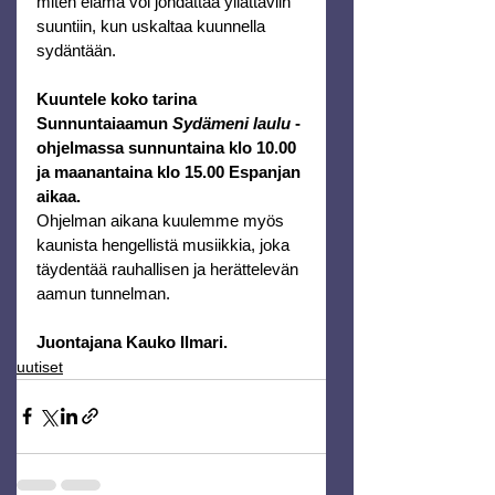
miten elämä voi johdattaa yllättäviin 
suuntiin, kun uskaltaa kuunnella 
sydäntään.
Kuuntele koko tarina 
Sunnuntaiaamun 
Sydämeni laulu
 -
ohjelmassa sunnuntaina klo 10.00 
ja maanantaina klo 15.00 Espanjan 
aikaa.
Ohjelman aikana kuulemme myös 
kaunista hengellistä musiikkia, joka 
täydentää rauhallisen ja herättelevän 
aamun tunnelman.
Juontajana Kauko Ilmari.
uutiset