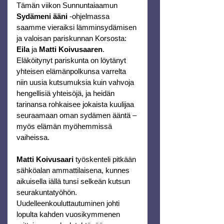
Tämän viikon Sunnuntaiaamun 
Sydämeni ääni
 -ohjelmassa 
saamme vieraiksi lämminsydämisen 
ja valoisan pariskunnan Korsosta: 
Eila
 ja 
Matti Koivusaaren
. 
Eläköitynyt pariskunta on löytänyt 
yhteisen elämänpolkunsa varrelta 
niin uusia kutsumuksia kuin vahvoja 
hengellisiä yhteisöjä, ja heidän 
tarinansa rohkaisee jokaista kuulijaa 
seuraamaan oman sydämen ääntä – 
myös elämän myöhemmissä 
vaiheissa.
Matti Koivusaari
 työskenteli pitkään 
sähköalan ammattilaisena, kunnes 
aikuisella iällä tunsi selkeän kutsun 
seurakuntatyöhön. 
Uudelleenkouluttautuminen johti 
lopulta kahden vuosikymmenen 