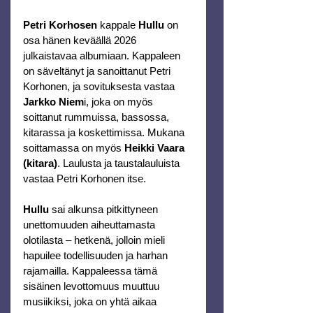
Petri Korhosen
 kappale 
Hullu
 on 
osa hänen keväällä 2026 
julkaistavaa albumiaan. Kappaleen 
on säveltänyt ja sanoittanut Petri 
Korhonen, ja sovituksesta vastaa 
Jarkko Niem
i, joka on myös 
soittanut rummuissa, bassossa, 
kitarassa ja koskettimissa. Mukana 
soittamassa on myös 
Heikki Vaara 
(kitara)
. Laulusta ja taustalauluista 
vastaa Petri Korhonen itse.
Hullu
 sai alkunsa pitkittyneen 
unettomuuden aiheuttamasta 
olotilasta – hetkenä, jolloin mieli 
hapuilee todellisuuden ja harhan 
rajamailla. Kappaleessa tämä 
sisäinen levottomuus muuttuu 
musiikiksi, joka on yhtä aikaa 