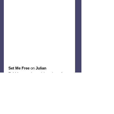
Set Me Free
on 
Julian 
Faithin
 energinen elektroninen 
drum 
& bass
 -kappale, joka julkaistiin 
vuonna 2025
. Kappaleen voimakas 
rytmi, syvät bassolinjat ja eteerinen 
laulusoundi luovat intensiivisen 
tunnelman, joka vie kuulijan suoraan 
tanssilattian ytimeen.