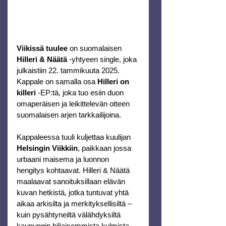
Viikissä tuulee 
on suomalaisen 
Hilleri & Näätä
 -yhtyeen single, joka 
julkaistiin 22. tammikuuta 2025. 
Kappale on samalla osa 
Hilleri on 
killeri
 -EP:tä, joka tuo esiin duon 
omaperäisen ja leikittelevän otteen 
suomalaisen arjen tarkkailijoina.
Kappaleessa tuuli kuljettaa kuulijan 
Helsingin Viikkiin
, paikkaan jossa 
urbaani maisema ja luonnon 
hengitys kohtaavat. Hilleri & Näätä 
maalaavat sanoituksillaan elävän 
kuvan hetkistä, jotka tuntuvat yhtä 
aikaa arkisilta ja merkityksellisiltä – 
kuin pysähtyneiltä välähdyksiltä 
kaupungin hiljaisemmista kulmista.