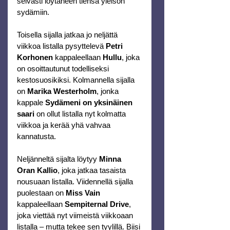
selvästi löytäneen tiensä yleisön 
sydämiin.
Toisella sijalla jatkaa jo neljättä 
viikkoa listalla pysyttelevä 
Petri 
Korhonen
 kappaleellaan 
Hullu
, joka 
on osoittautunut todelliseksi 
kestosuosikiksi. Kolmannella sijalla 
on 
Marika Westerholm
, jonka 
kappale 
Sydämeni on yksinäinen 
saari 
on ollut listalla nyt kolmatta 
viikkoa ja kerää yhä vahvaa 
kannatusta.
Neljänneltä sijalta löytyy 
Minna 
Oran Kallio
, joka jatkaa tasaista 
nousuaan listalla. Viidennellä sijalla 
puolestaan on 
Miss Vain
kappaleellaan 
Sempiternal Drive
, 
joka viettää nyt viimeistä viikkoaan 
listalla – mutta tekee sen tyylillä. Biisi 