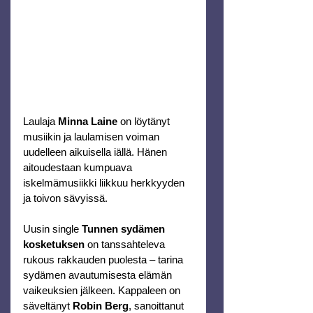
Laulaja
 Minna Laine
 on löytänyt 
musiikin ja laulamisen voiman 
uudelleen aikuisella iällä. Hänen 
aitoudestaan kumpuava 
iskelmämusiikki liikkuu herkkyyden 
ja toivon sävyissä.
Uusin single 
Tunnen sydämen 
kosketuksen
 on tanssahteleva 
rukous rakkauden puolesta – tarina 
sydämen avautumisesta elämän 
vaikeuksien jälkeen. Kappaleen on 
säveltänyt 
Robin Berg
, sanoittanut 