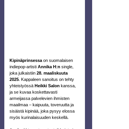
Kipinäprinsessa
on suomalaisen 
indiepop-artisti 
Annika H:n
 single, 
joka julkaistiin 
28. maaliskuuta 
2025
. Kappaleen sanoitus on tehty 
yhteistyössä 
Heikki Salon
 kanssa, 
ja se kuvaa koskettavasti 
armeijassa palvelevien ihmisten 
maailmaa – kaipuuta, toveruutta ja 
sisäistä kipinää, joka pysyy elossa 
myös kurinalaisuuden keskellä.