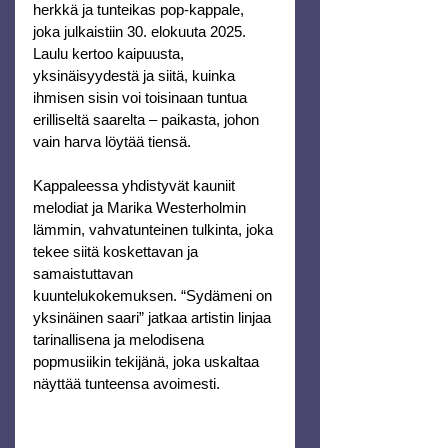
herkkä ja tunteikas pop-kappale, 
joka julkaistiin 30. elokuuta 2025. 
Laulu kertoo kaipuusta, 
yksinäisyydestä ja siitä, kuinka 
ihmisen sisin voi toisinaan tuntua 
erilliseltä saarelta – paikasta, johon 
vain harva löytää tiensä.
Kappaleessa yhdistyvät kauniit 
melodiat ja Marika Westerholmin 
lämmin, vahvatunteinen tulkinta, joka 
tekee siitä koskettavan ja 
samaistuttavan 
kuuntelukokemuksen. “Sydämeni on 
yksinäinen saari” jatkaa artistin linjaa 
tarinallisena ja melodisena 
popmusiikin tekijänä, joka uskaltaa 
näyttää tunteensa avoimesti.