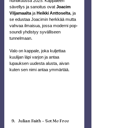
huhtikuussa 2025. Kappaleen 
sävellys ja sanoitus ovat 
Joacim 
Viljamaalta
 ja 
Heikki Anttoselta
, ja 
se edustaa Joacimin herkkää mutta 
vahvaa ilmaisua, jossa moderni pop-
soundi yhdistyy syvälliseen 
tunnelmaan.
Valo on kappale, joka kuljettaa 
kuulijan läpi varjon ja antaa 
lupauksen uudesta alusta, aivan 
kuten sen nimi antaa ymmärtää.
Julian Faith – Set Me Free