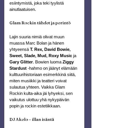
esiintymistä, joka teki tyylistä 
ainutlaatuisen.
Glam Rockin tähdet ja perintö
Lajin suuria nimiä olivat muun 
muassa Marc Bolan ja hänen 
yhtyeensä 
T. Rex, David Bowie, 
Sweet, Slade, Mud, Roxy Music
 ja 
Gary Glitter
. Bowien luoma 
Ziggy 
Stardust
 -hahmo on jäänyt elämään 
kulttuurihistoriaan esimerkkinä siitä, 
miten musiikki ja teatteri voivat 
sulautua yhteen. Vaikka Glam 
Rockin kulta-aika jäi lyhyeksi, sen 
vaikutus ulottuu yhä nykypäivän 
popin ja rockin estetiikkaan.
DJ Akelo – illan isäntä