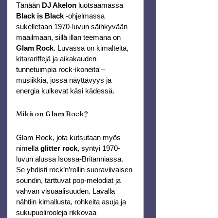
Tänään 
DJ Akelon
 luotsaamassa
Black is Black
 -ohjelmassa 
sukelletaan 1970-luvun säihkyvään 
maailmaan, sillä illan teemana on 
Glam Rock
. Luvassa on kimalteita, 
kitarariffejä ja aikakauden 
tunnetuimpia rock-ikoneita – 
musiikkia, jossa näyttävyys ja 
energia kulkevat käsi kädessä.
Mikä on Glam Rock?
Glam Rock, jota kutsutaan myös 
nimellä 
glitter rock
, syntyi 1970-
luvun alussa Isossa-Britanniassa. 
Se yhdisti rock’n’rollin suoraviivaisen 
soundin, tarttuvat pop-melodiat ja 
vahvan visuaalisuuden. Lavalla 
nähtiin kimallusta, rohkeita asuja ja 
sukupuolirooleja rikkovaa 