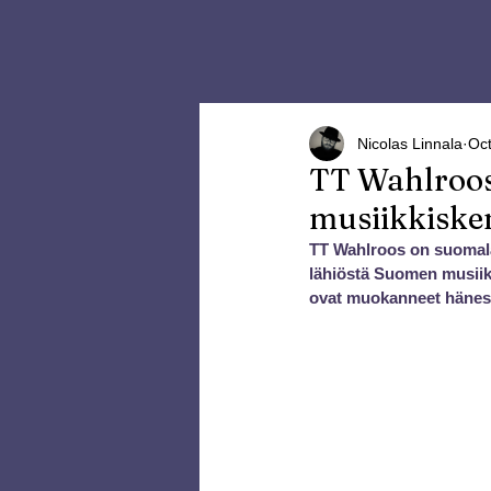
Nicolas Linnala
Oct
TT Wahlroos
musiikkiske
TT Wahlroos on suomalai
lähiöstä Suomen musiikk
ovat muokanneet hänestä