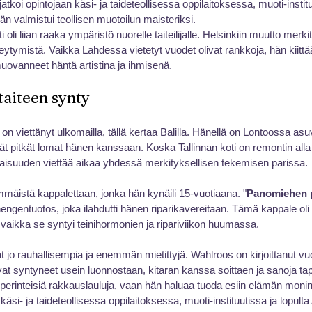
koi opintojaan käsi- ja taideteollisessa oppilaitoksessa, muoti-instituu
hän valmistui teollisen muotoilun maisteriksi. 
oli liian raaka ympäristö nuorelle taiteilijalle. Helsinkiin muutto merkit
heytymistä. Vaikka Lahdessa vietetyt vuodet olivat rankkoja, hän kiittää
uovanneet häntä artistina ja ihmisenä.
 taiteen synty
n viettänyt ulkomailla, tällä kertaa Balilla. Hänellä on Lontoossa asu
ät pitkät lomat hänen kanssaan. Koska Tallinnan koti on remontin alla 
e tilaisuuden viettää aikaa yhdessä merkityksellisen tekemisen parissa.
mäistä kappalettaan, jonka hän kynäili 15-vuotiaana. "
Panomiehen p
 hengentuotos, joka ilahdutti hänen riparikavereitaan. Tämä kappale oli
, vaikka se syntyi teinihormonien ja ripariviikon huumassa.
t jo rauhallisempia ja enemmän mietittyjä. Wahlroos on kirjoittanut vu
vat syntyneet usein luonnostaan, kitaran kanssa soittaen ja sanoja tap
 perinteisiä rakkauslauluja, vaan hän haluaa tuoda esiin elämän moni
i- ja taideteollisessa oppilaitoksessa, muoti-instituutissa ja lopulta 