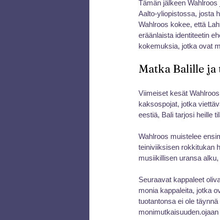
Tämän jälkeen Wahlroos jat
Aalto-yliopistossa, josta 
Wahlroos kokee, että Lahti 
eräänlaista identiteetin e
kokemuksia, jotka ovat m
Matka Balille ja
Viimeiset kesät Wahlroos o
kaksospojat, jotka viettäv
eestiä, Bali tarjosi heill
Wahlroos muistelee ensim
teiniviiksisen rokkitukan
musiikillisen uransa alku
Seuraavat kappaleet oliva
monia kappaleita, jotka o
tuotantonsa ei ole täynnä
monimutkaisuuden.ojaan käs