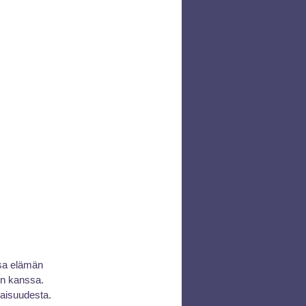
sa elämän 
en kanssa. 
laisuudesta. 