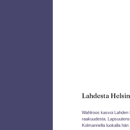
Lahdesta Helsink
Wahlroos kasvoi Lahden L
raakuudesta. Lapsuutensa 
Kolmannella luokalla hän p