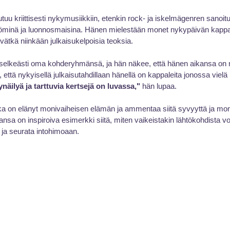
u kriittisesti nykymusiikkiin, etenkin rock- ja iskelmägenren sanoituk
ättöminä ja luonnosmaisina. Hänen mielestään monet nykypäivän kappal
eivätkä niinkään julkaisukelpoisia teoksia.
n selkeästi oma kohderyhmänsä, ja hän näkee, että hänen aikansa on
 että nykyisellä julkaisutahdillaan hänellä on kappaleita jonossa vielä
näilyä ja tarttuvia kertsejä on luvassa,"
 hän lupaa.
oka on elänyt monivaiheisen elämän ja ammentaa siitä syvyyttä ja mon
ansa on inspiroiva esimerkki siitä, miten vaikeistakin lähtökohdista v
 ja seurata intohimoaan.