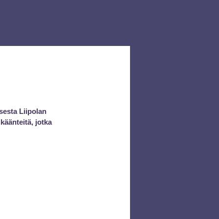
esta Liipolan 
äänteitä, jotka 