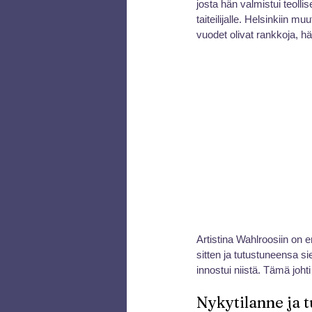
josta hän valmistui teolli
taiteilijalle. Helsinkiin m
vuodet olivat rankkoja, hä
Artistina Wahlroosiin on e
sitten ja tutustuneensa si
innostui niistä. Tämä joh
Nykytilanne ja 