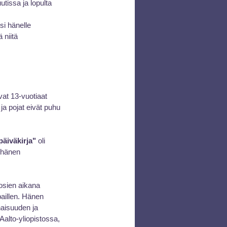
tissa ja lopulta 
si hänelle 
 niitä 
vat 13-vuotiaat 
ja pojat eivät puhu 
äiväkirja"
 oli 
 hänen 
osien aikana 
aillen. Hänen 
naisuuden ja 
Aalto-yliopistossa, 