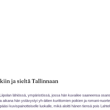
iin ja sieltä Tallinnaan
iipolan lähiössä, ympäristössä, jossa hän kuvailee saaneensa osan
aikana hän ystävystyi yh-äitien kurittomien poikien ja romani-nuort
ääsi kuvispainotteiselle luokalle, mikä aloitti hänen tiensä pois Lahte