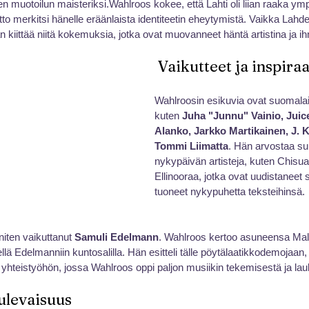
sen muotoilun maisteriksi.Wahlroos kokee, että Lahti oli liian raaka ymp
uutto merkitsi hänelle eräänlaista identiteetin eheytymistä. Vaikka Lahd
n kiittää niitä kokemuksia, jotka ovat muovanneet häntä artistina ja i
 Vaikutteet ja inspiraa
Wahlroosin esikuvia ovat suomalais
kuten 
Juha "Junnu" Vainio, Juic
Alanko, Jarkko Martikainen, J. K
Tommi Liimatta
. Hän arvostaa su
nykypäivän artisteja, kuten Chisua
Ellinooraa, jotka ovat uudistaneet 
tuoneet nykypuhetta teksteihinsä.
niten vaikuttanut 
Samuli Edelmann
. Wahlroos kertoo asuneensa Malt
ellä Edelmanniin kuntosalilla. Hän esitteli tälle pöytälaatikkodemojaan
ti yhteistyöhön, jossa Wahlroos oppi paljon musiikin tekemisestä ja la
tulevaisuus