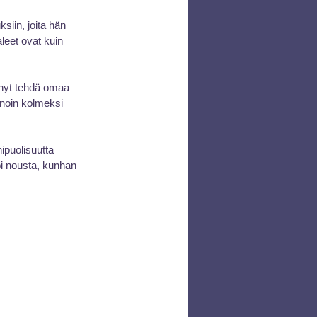
siin, joita hän 
eet ovat kuin 
 nyt tehdä omaa 
 noin kolmeksi 
ipuolisuutta 
oi nousta, kunhan 