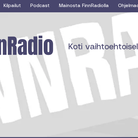
Kilpailut
Podcast
Mainosta FinnRadiolla
Ohjelma
nRadio
Koti vaihtoehtoisell