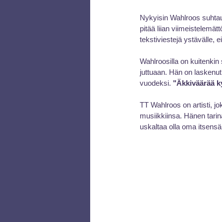
Nykyisin Wahlroos suhtautu
pitää liian viimeistelem
tekstiviestejä ystävälle, 
Wahlroosilla on kuitenki
juttuaan. Hän on laskenut,
vuodeksi. 
"Äkkiväärää ky
TT Wahlroos on artisti, j
musiikkiinsa. Hänen tarin
uskaltaa olla oma itsensä