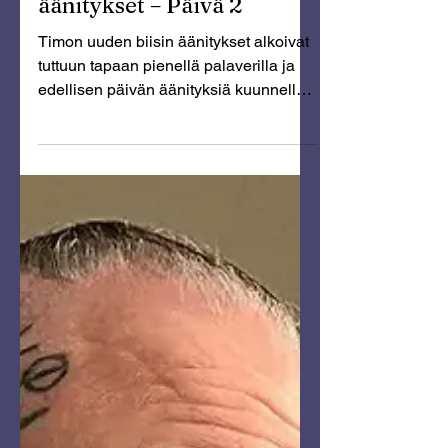
Timon uuden biisin
äänitykset – Päivä 2
Timon uuden biisin äänitykset alkoivat
tuttuun tapaan pienellä palaverilla ja
edellisen päivän äänityksiä kuunnellen.
Timolla oli idea mitä hän halusi
muuttaa biisin rakenteessa. Me käytiin
hyvässä yhteisymmärryksessä läpi mitä
ajatuksia Timolla oli muutosten
suhteen.