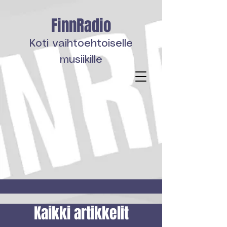
FinnRadio
Koti vaihtoehtoiselle
musiikille
Kaikki artikkelit