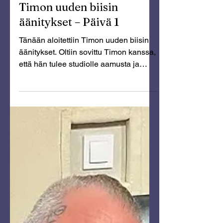
Feb 16
Timon uuden biisin
äänitykset – Päivä 1
Tänään aloitettiin Timon uuden biisin
äänitykset. Oltiin sovittu Timon kanssa,
että hän tulee studiolle aamusta ja
aletaan käymään meidän strategiaa
läpi mitä tehdään ja miten tehdään.
Artisti saapuikin studiolle ajoissa ja oli
mukavaa huomata miten hän oli
innoissaan ja ehkä hieman jännittynyt.
Timo ehdotti heti kättelyyn, että
lähdetään hakemaan kaupasta
energiajuomaa ja se oli loistava idea