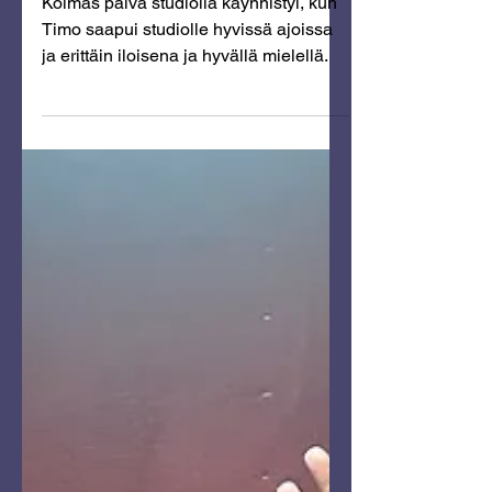
äänitykset – Päivä 3
Kolmas päivä studiolla käynnistyi, kun
Timo saapui studiolle hyvissä ajoissa
ja erittäin iloisena ja hyvällä mielellä.