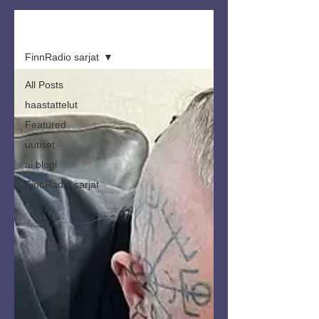
Artikkelit
FinnRadio sarjat
All Posts
haastattelut
Featured
uutiset
ai blogi
FinnRadio sarjat