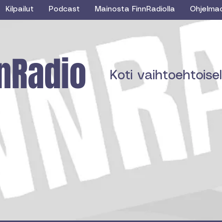
Kilpailut
Podcast
Mainosta FinnRadiolla
Ohjelma
nRadio
Koti vaihtoehtoisell