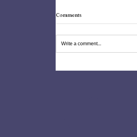
Comments
Write a comment...
Luonnollisen hyvinvoinnin
vallankumous - Uusi sarja
FinnRadiossa
FinnRadio - 
vaihtoehtoi