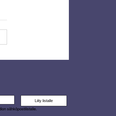
 Jussi – iskelmää
ärmästä sydämellä
Liity listalle
dion sähköpostilistalle.