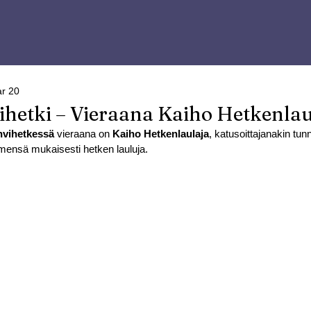
r 20
ihetki – Vieraana Kaiho Hetkenlau
hvihetkessä 
vieraana on 
Kaiho Hetkenlaulaja
, katusoittajanakin tunn
nimensä mukaisesti hetken lauluja.