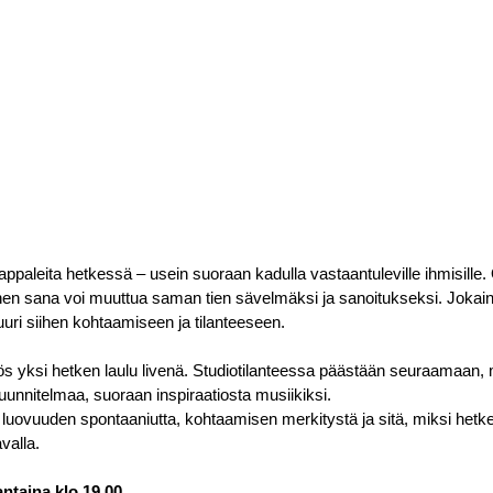
ppaleita hetkessä – usein suoraan kadulla vastaantuleville ihmisille. O
inen sana voi muuttua saman tien sävelmäksi ja sanoitukseksi. Jokain
uuri siihen kohtaamiseen ja tilanteeseen.
 yksi hetken laulu livenä. Studiotilanteessa päästään seuraamaan, 
unnitelmaa, suoraan inspiraatiosta musiikiksi.
luovuuden spontaaniutta, kohtaamisen merkitystä ja sitä, miksi hetke
avalla.
ntaina klo 19.00.