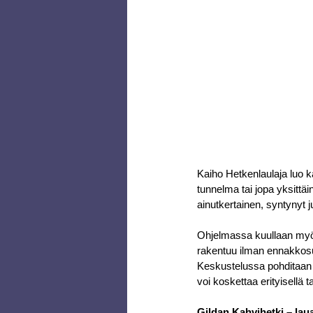
Kaiho Hetkenlaulaja luo ka
tunnelma tai jopa yksittä
ainutkertainen, syntynyt j
Ohjelmassa kuullaan myös
rakentuu ilman ennakkosu
Keskustelussa pohditaan 
voi koskettaa erityisellä t
Gildan Kahvihetki – laua