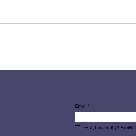
Tänään JJ Jukeboxissa:
Sami
Harley Riding Music –
Alah
Rajua rytinää ja bensan
katkua!
Koti
Email
*
selle
kyllä, haluan liittyä FinnRa