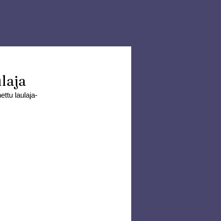
laja
ettu laulaja-