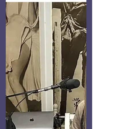
Gildan Kahvihetki –
Vieraana Sara Emilia
Gildan luona kaffeilla on tänään
upeaääninen laulaja-lauluntekijä ja
pianisti Sara Emilia, joka on julkaissut
uuden kappaleensa Just a Little
Longer.