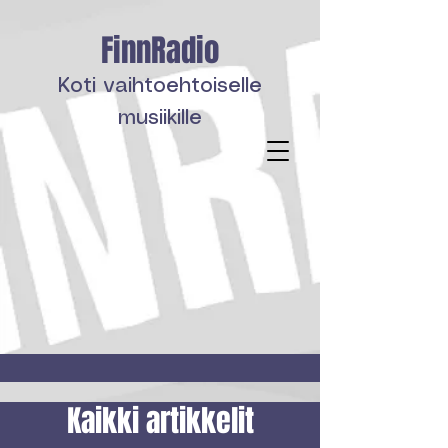
FinnRadio
Koti vaihtoehtoiselle
musiikille
Kaikki artikkelit