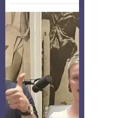
Mäki vieraana
Gildan kanssa kaffeilla ovat tällä kertaa
Tina Pettersson ja Vekke Mäki, jotka
ovat tehneet musiikkia yhdessä jo
huikeat 45 vuotta.