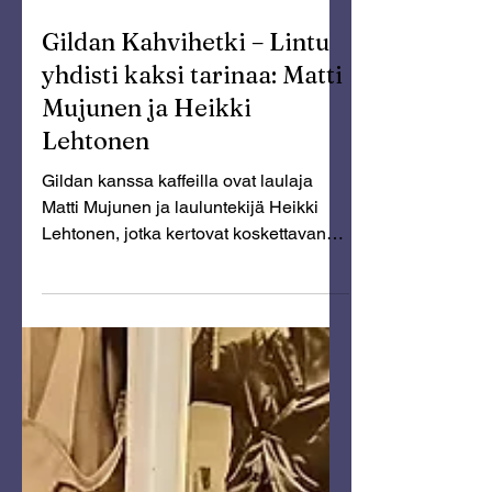
Jun 25
Gildan Kahvihetki – Lintu
yhdisti kaksi tarinaa: Matti
Mujunen ja Heikki
Lehtonen
Gildan kanssa kaffeilla ovat laulaja
Matti Mujunen ja lauluntekijä Heikki
Lehtonen, jotka kertovat koskettavan
tarinan uuden Lintu-kappaleen
taustalta.