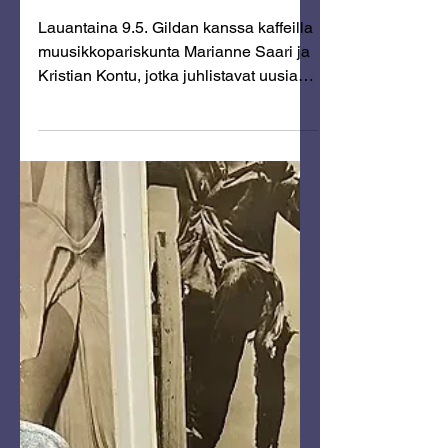
May 7
Gildan Kahvihetki –
Lauantaisin klo 19.00
Lauantaina 9.5. Gildan kanssa kaffeilla
muusikkopariskunta Marianne Saari ja
Kristian Kontu, jotka juhlistavat uusia
kappaleitaan.