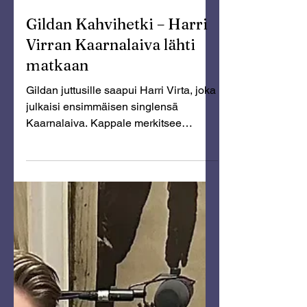
May 28
Gildan Kahvihetki – Harri
Virran Kaarnalaiva lähti
matkaan
Gildan juttusille saapui Harri Virta, joka
julkaisi ensimmäisen singlensä
Kaarnalaiva. Kappale merkitsee
Harrille uuden elämänvaiheen alkua –
ja samalla pitkään kypsyneen unelman
toteutumista.