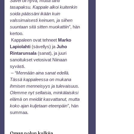
Sävel oli hyvä, mutta tahti 
tasapaksu. Kappale alkoi kuitenkin 
soida päässäni ikään kuin 
valssimaisesti keinuen, ja siihen 
suuntaan sitä sitten muokattiin”
, hän 
kertoo.
 Kappaleen ovat tehneet 
Marko 
Lapiolahti
 (sävellys) ja 
Juho 
Rintarunsala
 (sanat), ja juuri 
sanoitukset vetosivat Niinaan 
syvästi.
 – 
“Mennään aina sanat edellä. 
Tässä kappaleessa on mukana 
ihmisen menneisyys ja tulevaisuus. 
Olemme nyt sellaisia, minkälaisiksi 
elämä on meidät kasvattanut, mutta 
koko ajan kuljetaan eteenpäin”
, hän 
summaa.
Oman polun kulkija