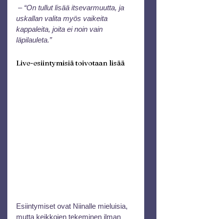
 – 
“On tullut lisää itsevarmuutta, ja 
uskallan valita myös vaikeita 
kappaleita, joita ei noin vain 
läpilauleta.”
Live-esiintymisiä toivotaan lisää
Esiintymiset ovat Niinalle mieluisia, 
mutta keikkojen tekeminen ilman 