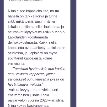
Niina ei tee kappaleita itse, mutta 
hänellä on tarkka korva ja tunne 
siitä, mikä toimii. Ensimmäinen 
julkaisu tehtiin hänelle tilauksesta, ja 
seuraavat löytyivät muusikko Marko 
Lapiolahden koostamasta 
demokokoelmasta. Kaikki neljä 
kappaletta ovat äänitetty Lapiolahden 
studiossa, ja Lapiolahti on myös 
sovittanut kappaleista kolme 
viimeisintä.
 – 
“Tunnistan hyvän biisin kun kuulen 
sen. Valitsen kappaleita, joiden 
sanoitukset puhuttelevat ja joissa on 
hyvä toimiva melodia.”
 Vaikka levytysura on vielä nuori – 
ensimmäinen julkaisu näki 
päivänvalon vuonna 2023 – artistina 
Niina kokee kasvaneensa.