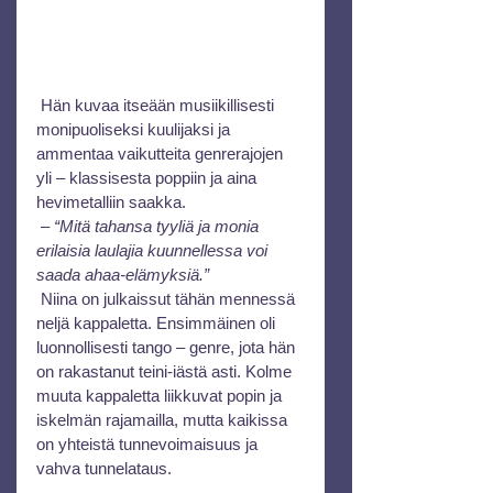
 Hän kuvaa itseään musiikillisesti 
monipuoliseksi kuulijaksi ja 
ammentaa vaikutteita genrerajojen 
yli – klassisesta poppiin ja aina 
hevimetalliin saakka.
 – 
“Mitä tahansa tyyliä ja monia 
erilaisia laulajia kuunnellessa voi 
saada ahaa-elämyksiä.”
 Niina on julkaissut tähän mennessä 
neljä kappaletta. Ensimmäinen oli 
luonnollisesti tango – genre, jota hän 
on rakastanut teini-iästä asti. Kolme 
muuta kappaletta liikkuvat popin ja 
iskelmän rajamailla, mutta kaikissa 
on yhteistä tunnevoimaisuus ja 
vahva tunnelataus.