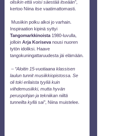
olisikin että voisi säestää itseään”
, 
kertoo Niina itse vaatimattomasti.
 Musiikin polku alkoi jo varhain. 
Inspiraation kipinä syttyi 
Tangomarkkinoista
 1980-luvulla, 
jolloin 
Arja Koriseva
 nousi nuoren 
tytön idoliksi. Haave 
tangokuningattaruudesta jäi elämään.
 – 
“Aloitin 15-vuotiaana klassisen 
laulun tunnit musiikkiopistossa. Se 
oli toki erilaista tyyliä kuin 
viihdemusiikki, mutta hyvän 
peruspohjan ja tekniikan niiltä 
tunneilta kyllä sai”
, Niina muistelee.