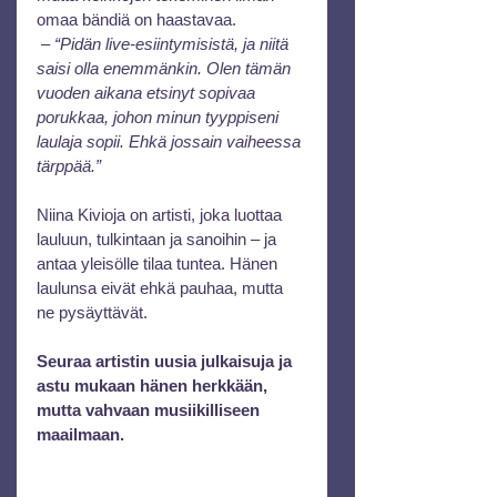
omaa bändiä on haastavaa.
 – 
“Pidän live-esiintymisistä, ja niitä 
saisi olla enemmänkin. Olen tämän 
vuoden aikana etsinyt sopivaa 
porukkaa, johon minun tyyppiseni 
laulaja sopii. Ehkä jossain vaiheessa 
tärppää.”
Niina Kivioja on artisti, joka luottaa 
lauluun, tulkintaan ja sanoihin – ja 
antaa yleisölle tilaa tuntea. Hänen 
laulunsa eivät ehkä pauhaa, mutta 
ne pysäyttävät.
Seuraa artistin uusia julkaisuja ja 
astu mukaan hänen herkkään, 
mutta vahvaan musiikilliseen 
maailmaan.