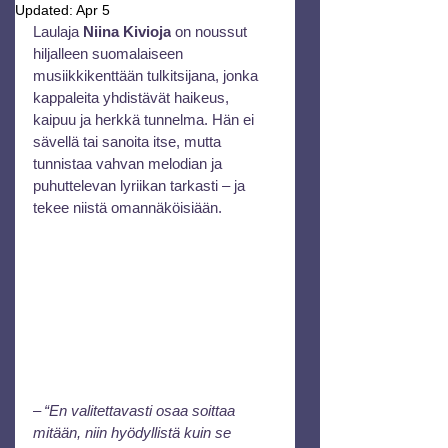
Updated:
Apr 5
Laulaja 
Niina Kivioja
 on noussut 
hiljalleen suomalaiseen 
musiikkikenttään tulkitsijana, jonka 
kappaleita yhdistävät haikeus, 
kaipuu ja herkkä tunnelma. Hän ei 
sävellä tai sanoita itse, mutta 
tunnistaa vahvan melodian ja 
puhuttelevan lyriikan tarkasti – ja 
tekee niistä omannäköisiään.
– 
“En valitettavasti osaa soittaa 
mitään, niin hyödyllistä kuin se 